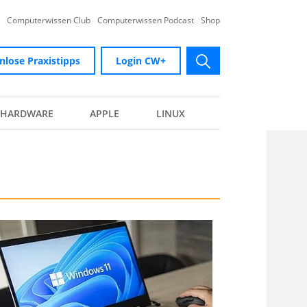
Computerwissen Club
Computerwissen Podcast
Shop
nlose Praxistipps
Login CW+
submit
HARDWARE
APPLE
LINUX