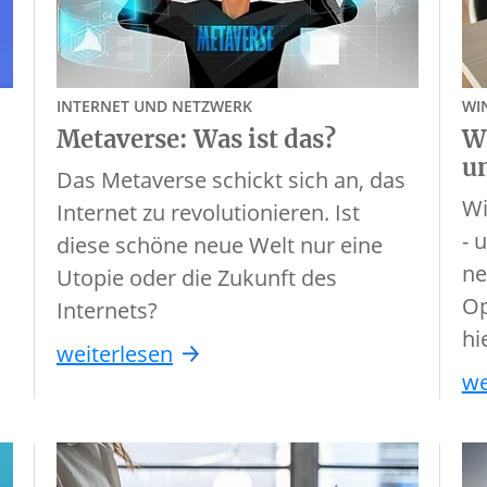
INTERNET UND NETZWERK
WI
Metaverse: Was ist das?
Wi
u
Das Metaverse schickt sich an, das
Wi
Internet zu revolutionieren. Ist
- 
diese schöne neue Welt nur eine
ne
Utopie oder die Zukunft des
Op
Internets?
hi
weiterlesen
we