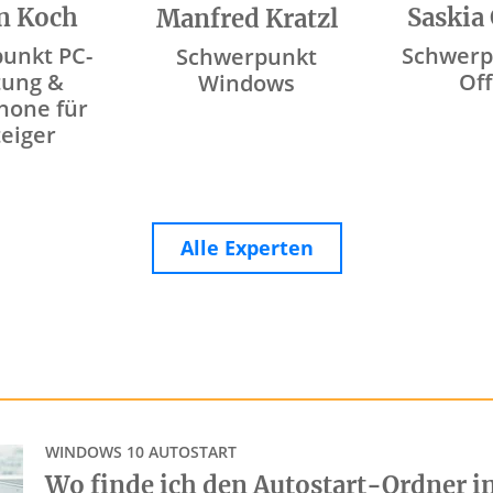
n Koch
Saskia
Manfred Kratzl
unkt PC-
Schwerp
Schwerpunkt
tung &
Off
Windows
hone für
teiger
Alle Experten
WINDOWS 10 AUTOSTART
Wo finde ich den Autostart-Ordner i