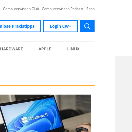
Computerwissen Club
Computerwissen Podcast
Shop
nlose Praxistipps
Login CW+
submit
HARDWARE
APPLE
LINUX