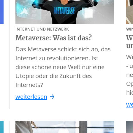
INTERNET UND NETZWERK
WI
Metaverse: Was ist das?
Wi
u
Das Metaverse schickt sich an, das
Wi
Internet zu revolutionieren. Ist
- 
diese schöne neue Welt nur eine
ne
Utopie oder die Zukunft des
Op
Internets?
hi
weiterlesen
we