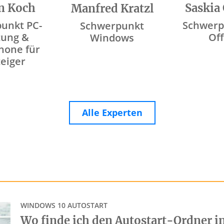
n Koch
Saskia
Manfred Kratzl
unkt PC-
Schwerp
Schwerpunkt
tung &
Off
Windows
hone für
teiger
Alle Experten
WINDOWS 10 AUTOSTART
Wo finde ich den Autostart-Ordner i